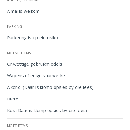
AGE REQUIREMENT
Almal is welkom
PARKING
Parkering is op eie risiko
MOENIE ITEMS
Onwettige gebruikmiddels
Wapens of enige vuurwerke
Alkohol (Daar is klomp opsies by die fees)
Diere
Kos (Daar is klomp opsies by die fees)
Christelike Privaat Skool Hentiesbaai
MOET ITEMS