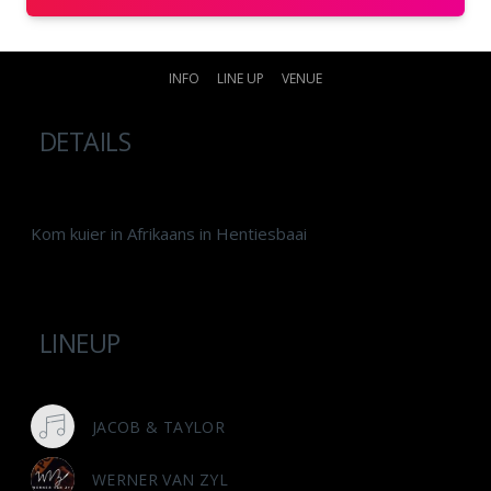
INFO
LINE UP
VENUE
DETAILS
Kom kuier in Afrikaans in Hentiesbaai
LINEUP
JACOB & TAYLOR
WERNER VAN ZYL