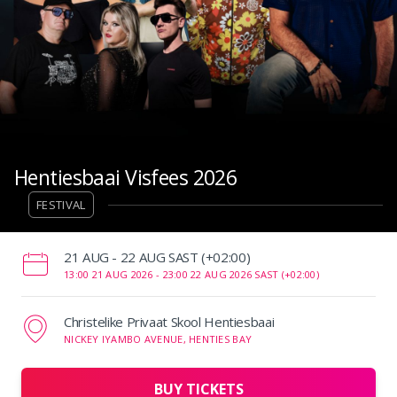
Hentiesbaai Visfees 2026
FESTIVAL
‌21 AUG - 22 AUG SAST (+02:00)
13:00 21 AUG 2026 -
23:00 22 AUG 2026 SAST (+02:00)
Christelike Privaat Skool Hentiesbaai
NICKEY IYAMBO AVENUE, HENTIES BAY
BUY TICKETS